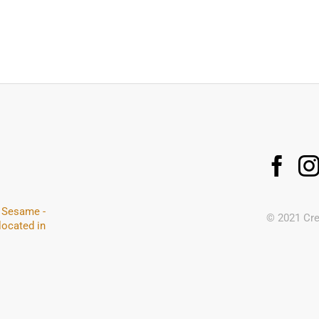
. Sesame -
© 2021 Cret
located in